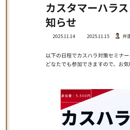
カスタマーハラス
知らせ
最
2025.11.14
2025.11.15
弁
終
更
新
日
以下の日程でカスハラ対策セミナー
時
:
どなたでも参加できますので、お気