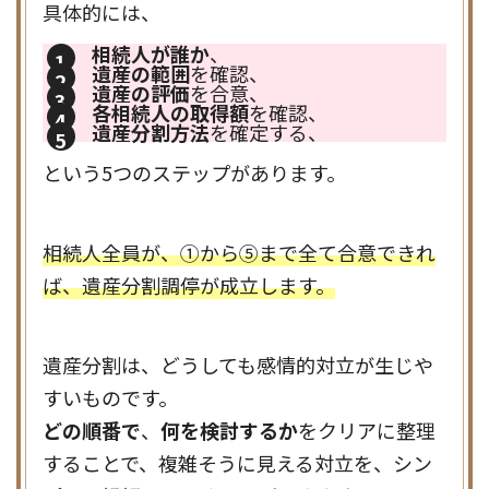
具体的には、
相続人が誰か
、
遺産の範囲
を確認、
遺産の評価
を合意、
各相続人の取得額
を確認、
遺産分割方法
を確定する、
という5つのステップがあります。
相続人全員が、①から⑤まで全て合意できれ
ば、遺産分割調停が成立します。
遺産分割は、どうしても感情的対立が生じや
すいものです。
どの順番で
、
何を検討するか
をクリアに整理
することで、複雑そうに見える対立を、シン