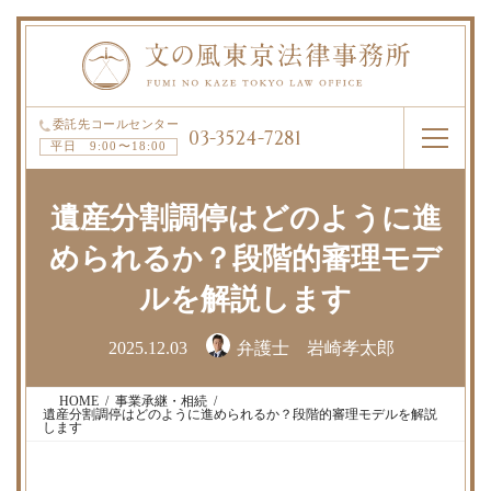
委託先コールセンター
03-3524-7281
平日 9:00〜18:00
HOME
弁護士紹介
遺産分割調停はどのように進
められるか？段階的審理モデ
弁護士費用
アクセス
ルを解説します
お問い合わせ
記事一覧
最
2025.12.03
弁護士 岩崎孝太郎
終
更
新
HOME
事業承継・相続
日
遺産分割調停はどのように進められるか？段階的審理モデルを解説
時
します
: