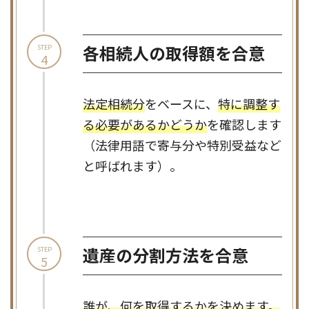
各相続人の取得額
を合意
STEP
4
法定相続分
をベースに、
特に調整す
る必要があるかどうか
を確認します
（法律用語で寄与分や特別受益など
と呼ばれます）。
遺産の分割方法
を合意
STEP
5
誰が、何を取得するかを決めます。